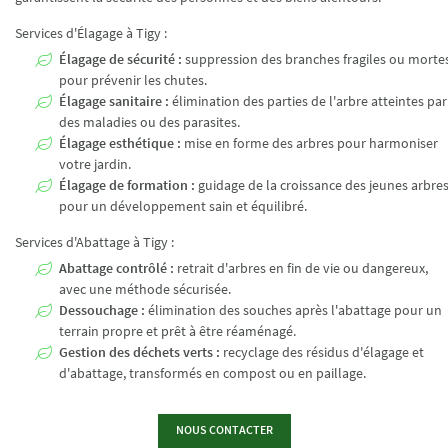
Services d'Élagage à Tigy :
Élagage de sécurité :
suppression des branches fragiles ou morte
pour prévenir les chutes.
Élagage sanitaire :
élimination des parties de l'arbre atteintes par
des maladies ou des parasites.
Élagage esthétique :
mise en forme des arbres pour harmoniser
votre jardin.
Élagage de formation :
guidage de la croissance des jeunes arbre
Une questio
pour un développement sain et équilibré.
Services d'Abattage à Tigy :
ACCUEIL
Abattage contrôlé :
retrait d'arbres en fin de vie ou dangereux,
06 18 95 79 6
avec une méthode sécurisée.
GAGE / ABATTAGE
Dessouchage :
élimination des souches après l'abattage pour un
terrain propre et prêt à être réaménagé.
Gestion des déchets verts :
recyclage des résidus d'élagage et
EMENTS EXTÉRIEURS
d'abattage, transformés en compost ou en paillage.
RÉALISATIONS
Restez info
NOUS CONTACTER