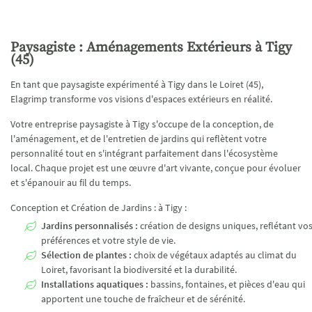
AVIS
INSCRIPTION NEWSL
ACTUALITÉS
Paysagiste : Aménagements Extérieurs à Tigy
(45)
CONTACT
Rejoignez-no
En tant que paysagiste expérimenté à Tigy dans le Loiret (45),
Elagrimp transforme vos visions d'espaces extérieurs en réalité.
Votre entreprise paysagiste à Tigy s'occupe de la conception, de
l'aménagement, et de l'entretien de jardins qui reflètent votre
personnalité tout en s'intégrant parfaitement dans l'écosystème
local. Chaque projet est une œuvre d'art vivante, conçue pour évoluer
et s'épanouir au fil du temps.
Conception et Création de Jardins : à Tigy :
Jardins personnalisés :
création de designs uniques, reflétant vo
préférences et votre style de vie.
Sélection de plantes :
choix de végétaux adaptés au climat du
Loiret, favorisant la biodiversité et la durabilité.
Installations aquatiques :
bassins, fontaines, et pièces d'eau qui
apportent une touche de fraîcheur et de sérénité.