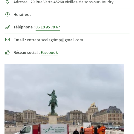
Adresse :
29 Rue Verte 45260 Vieilles-Maisons-sur-Joudry

Horaires :

Téléphone :
06 18 95 79 67

En cochant cette case, vous consentez à recevoir nos propositions commerciales à l'adresse
email indiqué ci-dessus. Vous pouvez vous désinscrire à tout moment en utilisant
le formulaire
de désinscription
.
Email :
entrepriseelagrimp@gmail.com

INSCRIPTION
Réseau social :
Facebook
