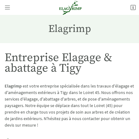


29 Rue Verte
45260 Vieilles-Maisons-sur-Joudry
Elagrimp
06 18 95 79 67
Entreprise Elagage &
abattage à Tigy
Elagrimp
est votre entreprise spécialisée dans les travaux d'élagage et
d'aménagements extérieurs à Tigy dans le Loiret 45. Nous offrons nos
Adresse email de réception

services d'élagage, d'abattage d'arbres, et de pose d'aménagements
paysagers. Notre équipe se déplace dans tout le Loiret (45) pour
prendre en charge tous vos projets de soin aux arbres et de création
Recopier le code ci-contre

de jardins extérieurs. N'hésitez pas à nous contacter pour obtenir un
devis sur mesure !
Rafraîchir le captcha
