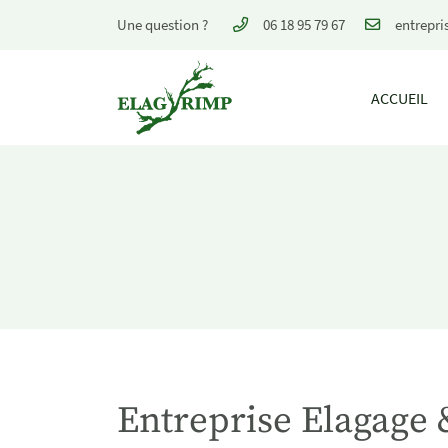
Une question ?
06 18 95 79 67
29 Rue Verte
45260 Vieilles-Maisons-sur-Joudry
06 18 95 79 67
ACCUEIL
Adresse email de réception

Entreprise Elagage 