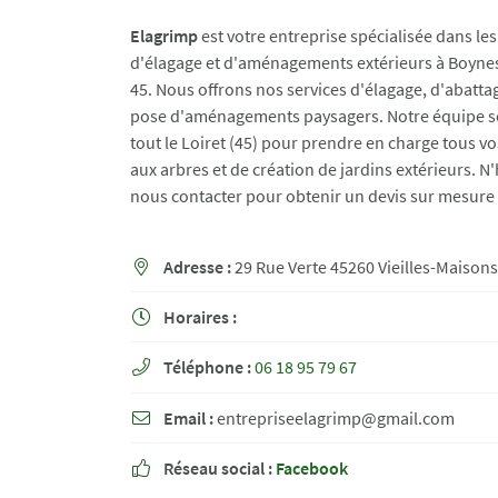
Recopier le code ci-contre

Elagrimp
est votre entreprise spécialisée dans les
Rafraîchir le captcha
d'élagage et d'aménagements extérieurs à Boynes

45. Nous offrons nos services d'élagage, d'abattag
pose d'aménagements paysagers. Notre équipe s
En cochant cette case, vous consentez à recevoir nos propositions commerciales à
email indiqué ci-dessus. Vous pouvez vous désinscrire à tout moment en utilisant
tout le Loiret (45) pour prendre en charge tous vo
de désinscription
.
aux arbres et de création de jardins extérieurs. N'
nous contacter pour obtenir un devis sur mesure 
INSCRIPTION
Adresse :
29 Rue Verte 45260 Vieilles-Maison

Horaires :

Téléphone :
06 18 95 79 67

Email :
entrepriseelagrimp@gmail.com

Réseau social :
Facebook
