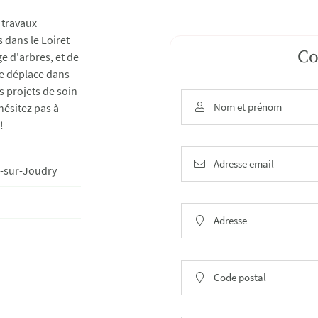
 travaux
 dans le Loiret
Co
e d'arbres, et de
e déplace dans
 l'adresse
le formulaire
s projets de soin
Nom et prénom
hésitez pas à

!
Adresse email

s-sur-Joudry
Adresse

Code postal
